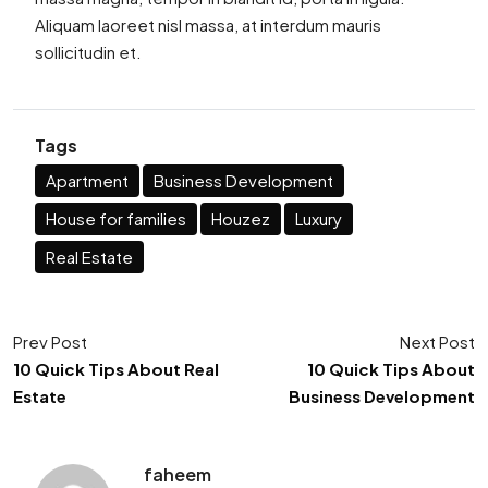
Aliquam laoreet nisl massa, at interdum mauris
sollicitudin et.
Tags
Apartment
Business Development
House for families
Houzez
Luxury
Real Estate
Prev Post
Next Post
10 Quick Tips About Real
10 Quick Tips About
Estate
Business Development
faheem