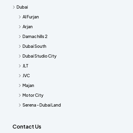
Dubai
Al Furjan
Arjan
Damac hills 2
Dubai South
Dubai Studio City
JLT
JVC
Majan
Motor City
Serena - Dubai Land
Contact Us